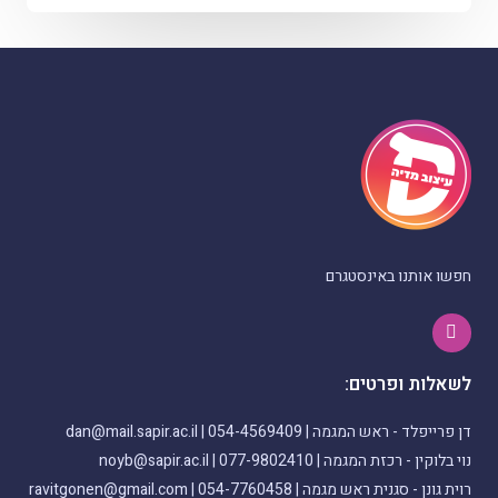
חפשו אותנו באינסטגרם
I
n
s
t
לשאלות ופרטים:
a
g
r
דן פרייפלד - ראש המגמה | 054-4569409 | dan@mail.sapir.ac.il
a
נוי בלוקין - רכזת המגמה | 077-9802410 | noyb@sapir.ac.il
m
רוית גונן - סגנית ראש מגמה | 054-7760458 | ravitgonen@gmail.com