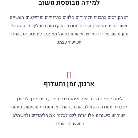
למידה מבוססת משוב​
רב הקורסים בתכנית הלימודים מלווים בתרגילים ופרויקטים מעשיים
אשר בנויים מתהליך עבודה מסודר. התקדמות בתהליך מבוססת על
מתן משוב על ידי המרצה ויישומו בפועל ממפגש למפגש או בהמלך
השיעור עצמו.
ארגון, זמן ותעדוף​
לימודי עיצוב מדיה הינם אינטנסיביים ולכן, קיים צורך להיערך
לעבודה מסודרת הכוללת ארגון, ניהול זמן ותעדוף משימות. פיתוח
ושימוש כישורים אלו יעזרו לכם לצלוח את הלימודים ולהשתלב
בתעשייה בעתיד.