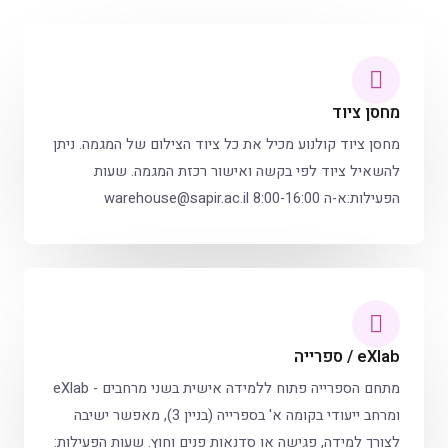
מחסן ציוד
מחסן ציוד קולנוע מכיל את כל ציוד הצילום של המגמה. ניתן
להשאיל ציוד לפי בקשה ואישור רכזת המגמה. שעות
הפעילות:א-ה 8:00-16:00 warehouse@sapir.ac.il‏
eXlab / ספרייה
מתחם הספרייה פתוח ללמידה אישית בשני מרחבים - eXlab
ומרחב ייעודי בקומה א' בספרייה (בניין 3), מאפשר ישיבה
לצורך למידה, פגישה או סדנאות פנים וחוץ. שעות הפעילות: